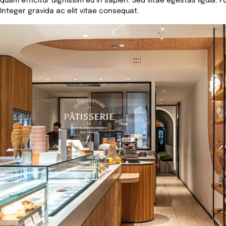
quam efficitur dignissim eu in sapien. Sed vitae egestas ligula.
Integer gravida ac elit vitae consequat.