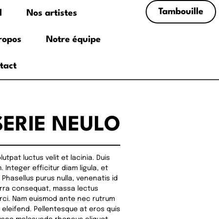
Tambouille
l
Nos artistes
ropos
Notre équipe
tact
SERIE NEULO
tpat luctus velit et lacinia. Duis
Integer efficitur diam ligula, et
 Phasellus purus nulla, venenatis id
verra consequat, massa lectus
 orci. Nam euismod ante nec rutrum
r eleifend. Pellentesque at eros quis