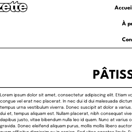
Accuei
À p
Con
PÂTIS
Lorem ipsum dolor sit amet, consectetur adipiscing elit. Etiam volu
congue vel erat nec placerat. In nec dui id dui malesuada dictum. 
tempus urna vestibulum viverra. Donec suscipit at dolor a varius.
dui et, tempus aliquam est. Nullam placerat, nibh consequat vi
dapibus justo, vitae bibendum nulla leo id quam. Nunc at varius
gravida. Donec eleifend aliquam purus, mollis mollis libero aucto